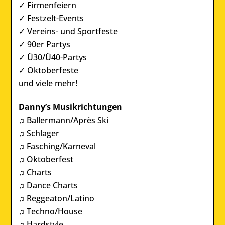
✓ Firmenfeiern
✓ Festzelt-Events
✓ Vereins- und Sportfeste
✓ 90er Partys
✓ Ü30/Ü40-Partys
✓ Oktoberfeste
und viele mehr!
Danny’s Musikrichtungen
♫ Ballermann/Après Ski
♫ Schlager
♫ Fasching/Karneval
♫ Oktoberfest
♫ Charts
♫ Dance Charts
♫ Reggeaton/Latino
♫ Techno/House
♫ Hardstyle