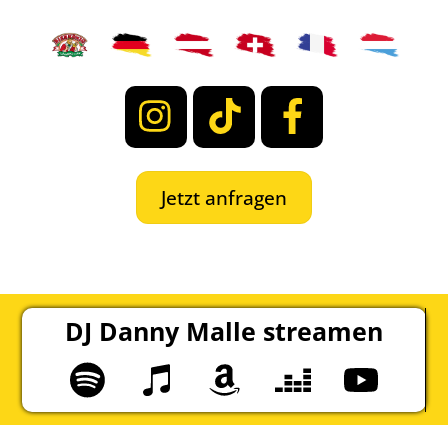
Instagram
TikTok
Facebook
Jetzt anfragen
DJ Danny Malle streamen
Spotify
Apple
Amazon
Deezer
YouTube
Music
Music