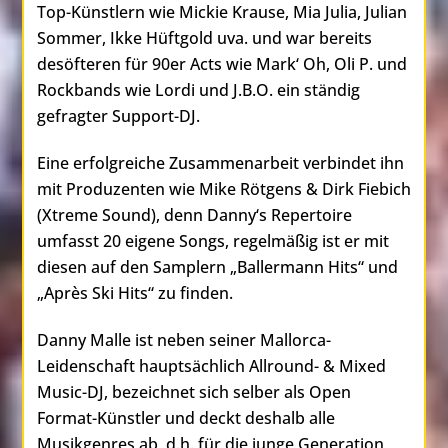
Top-Künstlern wie Mickie Krause, Mia Julia, Julian
Sommer, Ikke Hüftgold uva. und war bereits
desöfteren für 90er Acts wie Mark‘ Oh, Oli P. und
Rockbands wie Lordi und J.B.O. ein ständig
gefragter Support-DJ.
Eine erfolgreiche Zusammenarbeit verbindet ihn
mit Produzenten wie Mike Rötgens & Dirk Fiebich
(Xtreme Sound), denn Danny‘s Repertoire
umfasst 20 eigene Songs, regelmäßig ist er mit
diesen auf den Samplern „Ballermann Hits“ und
„Après Ski Hits“ zu finden.
Danny Malle ist neben seiner Mallorca-
Leidenschaft hauptsächlich Allround- & Mixed
Music-DJ, bezeichnet sich selber als Open
Format-Künstler und deckt deshalb alle
Musikgenres ab, d.h. für die junge Generation