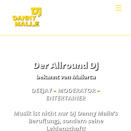
Skip
Me
to
content
Der Allround DJ
bekannt von Mallorca
DEEJAY
–
MODERATOR
–
ENTERTAINER
Musik ist nicht nur DJ Danny Malle’s
Beruf(ung), sondern seine
Leidenschaft!