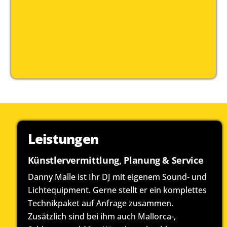
davon 16 Jahre als DJ Danny Malle. Bühne frei für
drei Jahrzehnte Musik, Leidenschaft und pure
Feierlaune! Danny sagt: Danke für 30 Jahre Treue,
Eskalation und Wahnsinn – und freut sich auf
alles, was noch kommt!
Leistungen
Künstlervermittlung, Planung & Service
Danny Malle ist Ihr DJ mit eigenem Sound- und
Lichtequipment. Gerne stellt er ein komplettes
Technikpaket auf Anfrage zusammen.
Zusätzlich sind bei ihm auch Mallorca-,