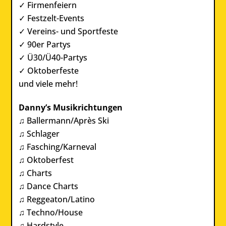
✓ Firmenfeiern
✓ Festzelt-Events
✓ Vereins- und Sportfeste
✓ 90er Partys
✓ Ü30/Ü40-Partys
✓ Oktoberfeste
und viele mehr!
Danny’s Musikrichtungen
♫ Ballermann/Après Ski
♫ Schlager
♫ Fasching/Karneval
♫ Oktoberfest
♫ Charts
♫ Dance Charts
♫ Reggeaton/Latino
♫ Techno/House
♫ Hardstyle