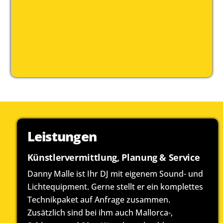
davon 16 Jahre als DJ Danny Malle. Bühne frei für
drei Jahrzehnte Musik, Leidenschaft und pure
Feierlaune! Danny sagt: Danke für 30 Jahre Treue,
Eskalation und Wahnsinn – und freut sich auf
alles, was noch kommt!
Leistungen
Künstlervermittlung, Planung & Service
Danny Malle ist Ihr DJ mit eigenem Sound- und
Lichtequipment. Gerne stellt er ein komplettes
Technikpaket auf Anfrage zusammen.
Zusätzlich sind bei ihm auch Mallorca-,