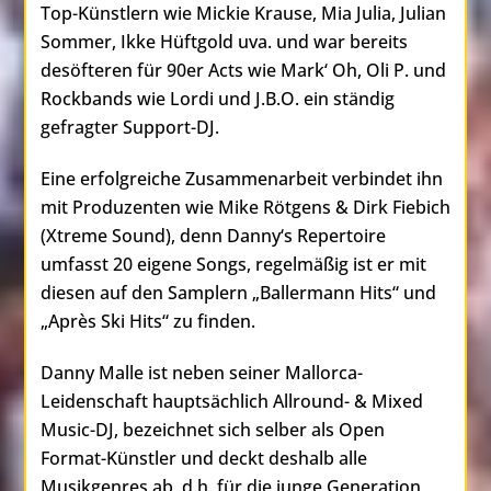
Top-Künstlern wie Mickie Krause, Mia Julia, Julian
Sommer, Ikke Hüftgold uva. und war bereits
desöfteren für 90er Acts wie Mark‘ Oh, Oli P. und
Rockbands wie Lordi und J.B.O. ein ständig
gefragter Support-DJ.
Eine erfolgreiche Zusammenarbeit verbindet ihn
mit Produzenten wie Mike Rötgens & Dirk Fiebich
(Xtreme Sound), denn Danny‘s Repertoire
umfasst 20 eigene Songs, regelmäßig ist er mit
diesen auf den Samplern „Ballermann Hits“ und
„Après Ski Hits“ zu finden.
Danny Malle ist neben seiner Mallorca-
Leidenschaft hauptsächlich Allround- & Mixed
Music-DJ, bezeichnet sich selber als Open
Format-Künstler und deckt deshalb alle
Musikgenres ab, d.h. für die junge Generation