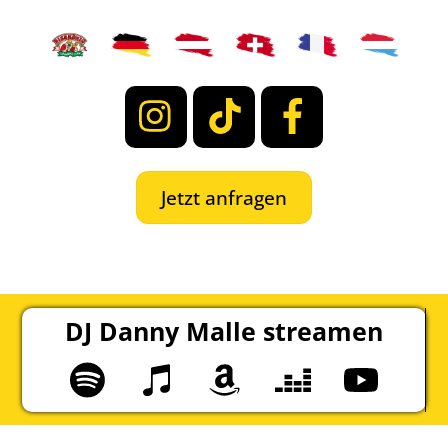
Instagram
TikTok
Facebook
Jetzt anfragen
DJ Danny Malle streamen
Spotify
Apple
Amazon
Deezer
YouTube
Music
Music