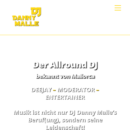
Skip
Me
to
content
Der Allround DJ
bekannt von Mallorca
DEEJAY
–
MODERATOR
–
ENTERTAINER
Musik ist nicht nur DJ Danny Malle’s
Beruf(ung), sondern seine
Leidenschaft!